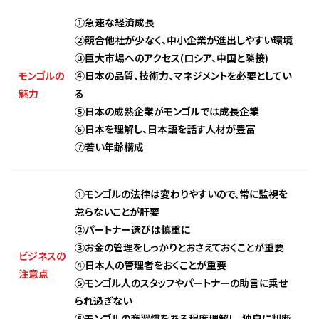
①急速な経済成長
②競合他社が少なく、中小企業が進出しやすい環境
③巨大市場へのアクセス(ロシア、中国と隣接)
モンゴルの
④日本の品質、技術力、マネジメントを必要としてい
魅力
る
⑤日本の成熟企業がモンゴルでは成長企業
⑥日本を理解し、日本語を話す人材が豊富
⑦若い年齢構成
①モンゴルの法律は変わりやすいので、常に監視を
怠らないことが肝要
②パートナー選びは慎重に
③お金の管理をしっかりとおさえておくことが重要
ビジネスの
④日本人の管理者をおくことが重要
注意点
⑤モンゴル人のスタッフやパートナーの助言に乗せ
られ過ぎない
⑥モンゴルの商習慣をある程度理解し、独自に判断