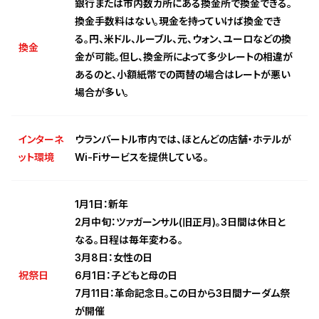
銀行または市内数カ所にある換金所で換金できる。
換金手数料はない。現金を持っていけば換金でき
る。円、米ドル、ルーブル、元、ウォン、ユーロなどの換
換金
金が可能。但し、換金所によって多少レートの相違が
あるのと、小額紙幣での両替の場合はレートが悪い
場合が多い。
インターネ
ウランバートル市内では、ほとんどの店舗・ホテルが
ット環境
Wi-Fiサービスを提供している。
1月1日：新年
2月中旬：ツァガーンサル(旧正月)。3日間は休日と
なる。日程は毎年変わる。
3月8日：女性の日
祝祭日
6月1日：子どもと母の日
7月11日：革命記念日。この日から3日間ナーダム祭
が開催