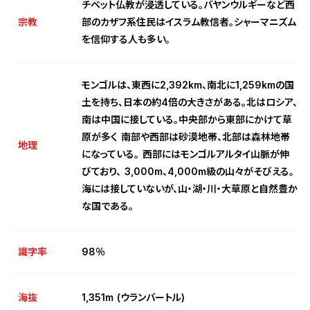
チベット仏教が浸透している。バヤンウルギーなど西
宗教
部のカザフ系住民はイスラム教信者。シャーマニズム
を信仰する人も多い。
モンゴルは、東西に2,392km、南北に1,259kmの国
土を持ち、日本の約4倍の大きさがある。北はロシア、
南は中国に接している。中央部から東部にかけて草
原が多く 南部や西部は砂漠地帯、北部は森林地帯
地理
になっている。 西部にはモンゴルアルタイ山脈が伸
びており、 3,000m、4,000m級の山々がそびえる。
海には接していないが、山・湖・川・大草原と自然豊か
な国である。
識字率
98％
海抜
1,351m (ウランバートル)