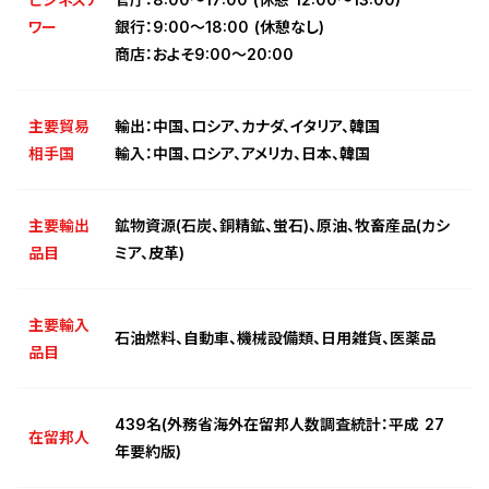
ワー
銀行：9:00～18:00 (休憩なし)
商店：およそ9:00～20:00
主要貿易
輸出：中国、ロシア、カナダ、イタリア、韓国
相手国
輸入：中国、ロシア、アメリカ、日本、韓国
主要輸出
鉱物資源(石炭、銅精鉱、蛍石)、原油、牧畜産品(カシ
品目
ミア、皮革)
主要輸入
石油燃料、自動車、機械設備類、日用雑貨、医薬品
品目
439名(外務省海外在留邦人数調査統計：平成 27
在留邦人
年要約版)