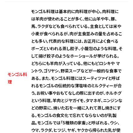
モンゴル料理は基本的に肉料理が中心。肉料理に
は羊肉が使われることが多く、他に山羊や牛、豚、
馬、ラクダなども食べられている。主食としては米や
小麦が食べられるが、肉が主食並みの量を占めるこ
とも多い。代表的な料理には、お正月によく食べる
ボーズといわれる蒸し餃子、小籠包のような料理。そ
して揚げ餃子のようなホーショールが挙げられる。
どちらにも羊肉が入っている。他にもピロシキや マ
ントウ、ゴリヤシ、野菜スープなどが一般的な食事で
モンゴル料
ある。また、モンゴル料理にはスーティツァイと呼ば
理
れるモンゴルの伝統的な薄塩味のミルクティーが合
う。お祝い事やおもてなしの際に出すのが、ホルホグ
という料理。羊肉とジヤガイモ、タマネギ、ニンジンな
どの野菜に、焼いた石を一緒に入れて蒸し焼きにす
る。モンゴルの食文化で忘れてならないのが乳製
品。モンゴルでは「5種類の家畜」と呼ばれる、ウシ、
ウマ、ラクダ、ヒツジ、ヤギ、ヤクから搾られた乳が使