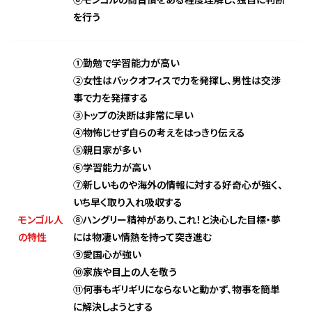
を行う
①勤勉で学習能力が高い
②女性はバックオフィスで力を発揮し、男性は交渉
事で力を発揮する
③トップの決断は非常に早い
④物怖じせず自らの考えをはっきり伝える
⑤親日家が多い
⑥学習能力が高い
⑦新しいものや海外の情報に対する好奇心が強く、
いち早く取り入れ吸収する
モンゴル人
⑧ハングリー精神があり、これ！と決心した目標・夢
の特性
には物凄い情熱を持って突き進む
⑨愛国心が強い
⑩家族や目上の人を敬う
⑪何事もギリギリにならないと動かず、物事を簡単
に解決しようとする