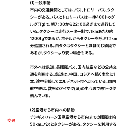
(1)一般事情
市内の交通機関としては、バス、トロリーバス、タク
シーがある。バスとトロリーバスは一律400トゥグ
ルグ(Tg)で、朝7：00から22：00過ぎまで運行して
いる。タクシーは走行メーター制で、1kmあたり約
1200tgであるが、ホテルからタクシーを呼ぶと1km
分追加される。白タクはタクシーとほぼ同じ値段で
あるが、タクシーより安い場合もある。
市外へは鉄道、長距離バス、国内航空などの公共交
通を利用する。鉄道は、中国、ロシアへ続く南北に1
本、途中分岐してエルデネット市へ走っている。国内
航空便は、数県のアイマク(県)の中心まで週1～2便
飛んでいる。
(2)空港から市内への移動
チンギス・ハーン国際空港から市内までの距離は約
交通
50km。バスとタクシーがある。タクシーを利用する