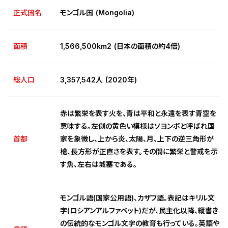
正式国名
モンゴル国 (Mongolia)
面積
1,566,500km2 (日本の面積の約4倍)
総人口
3,357,542人 (2020年)
赤は繁栄を表す火を、青は平和と永遠を表す青空を
意味する。左側の黄色い模様はソヨンボと呼ばれ国
首都
家を象徴し、上から炎、太陽、月、上下の逆三角形が
槍、長方形が正直さを表す。その間に繁栄と警戒を示
す魚、左右は城塞である。
モンゴル語(国家公用語)、カザフ語。表記はキリル文
字(ロシアンアルファベット)だが、民主化以降、縦書き
の伝統的なモンゴル文字の教育も行っている。英語や